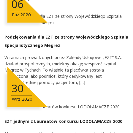
06
Paź
2020
Podziękowania dla EZT ze strony Wojewódzkiego Szpitala
Specjalistycznego Megrez
W ramach prowadzonych przez Zakłady Usługowe „EZT” S.A.
działań prospołecznych, mieliśmy okazję wesprzeć szpital
Megrez w Tychach. To właśnie ta placówka została
wyznaczona jako podmiot, który dedykowany jest
do bezpośredniej pomocy pacjentom, […]
30
Czytaj Dalej
Wrz
2020
EZT jednym z Laureatów konkursu LODOŁAMACZE 2020