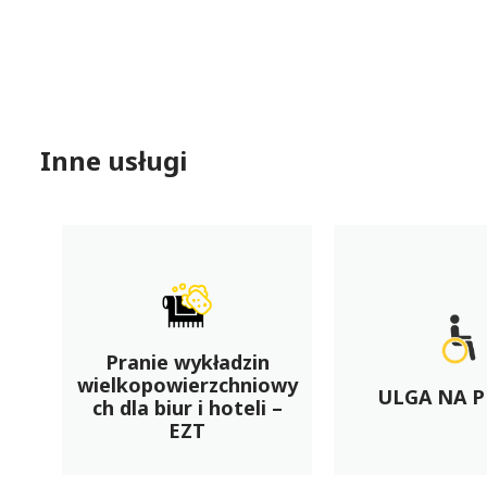
Inne usługi
Pranie wykładzin
ów
wielkopowierzchniowy
ULGA NA 
ch dla biur i hoteli –
s
EZT