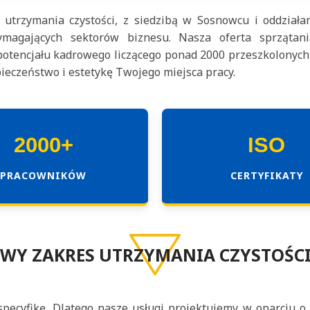
 utrzymania czystości, z siedzibą w Sosnowcu i oddziała
magających sektorów biznesu. Nasza oferta sprzątania
potencjału kadrowego liczącego ponad 2000 przeszkolonych
ieczeństwo i estetykę Twojego miejsca pracy.
2000+
ISO
PRACOWNIKÓW
CERTYFIKATY
WY ZAKRES UTRZYMANIA CZYSTOŚCI
ecyfikę. Dlatego nasze usługi projektujemy w oparciu o 