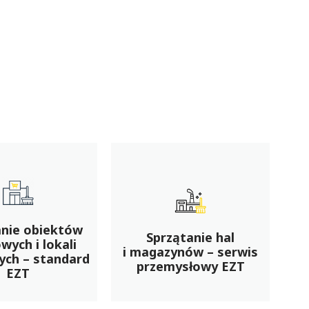
anie obiektów
S
Sprzątanie hal
wych i lokali
uż
i magazynów – serwis
ych – standard
przemysłowy EZT
EZT
adm