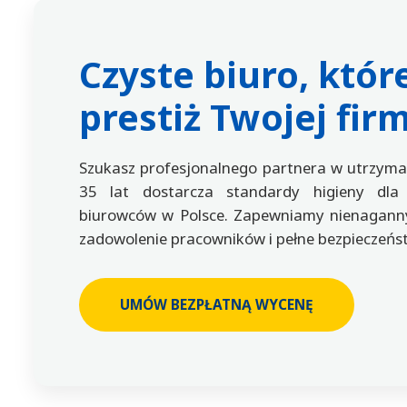
Czyste biuro, któr
prestiż Twojej fir
Szukasz profesjonalnego partnera w utrzyma
35 lat dostarcza standardy higieny dla
biurowców w Polsce. Zapewniamy nienaganny
zadowolenie pracowników i pełne bezpieczeńs
UMÓW BEZPŁATNĄ WYCENĘ