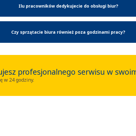
Ilu pracowników dedykujecie do obsługi biur?
Czy sprzątacie biura również poza godzinami pracy?
ujesz profesjonalnego serwisu w swoim
ę w 24 godziny.