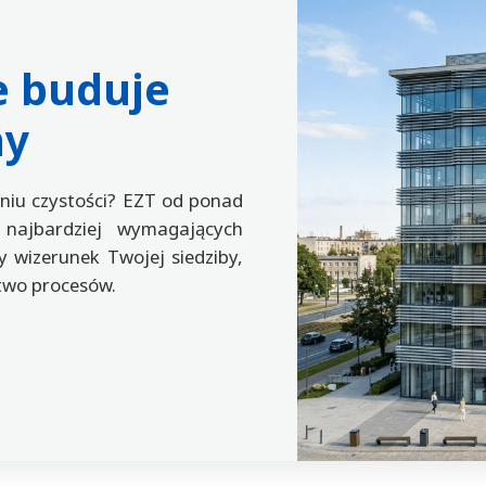
e buduje
my
niu czystości? EZT od ponad
 najbardziej wymagających
 wizerunek Twojej siedziby,
two procesów.