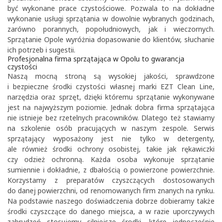
być wykonane prace czystościowe. Pozwala to na dokładne
wykonanie usługi sprzątania w dowolnie wybranych godzinach,
zarówno porannych, popołudniowych, jak i wieczornych.
Sprzątanie Opole wyróżnia dopasowanie do klientów, słuchanie
ich potrzeb i sugestii.
Profesjonalna firma sprzątająca w Opolu to gwarancja
czystości
Naszą mocną stroną są wysokiej jakości, sprawdzone
i bezpieczne środki czystości własnej marki EZT Clean Line,
narzędzia oraz sprzęt, dzięki któremu sprzątanie wykonywane
jest na najwyższym poziomie. Jednak dobra firma sprzątająca
nie istnieje bez rzetelnych pracowników. Dlatego też stawiamy
na szkolenie osób pracujących w naszym zespole. Serwis
sprzątający wyposażony jest nie tylko w detergenty,
ale również środki ochrony osobistej, takie jak rękawiczki
czy odzież ochronną. Każda osoba wykonuje sprzątanie
sumiennie i dokładnie, z dbałością o powierzone powierzchnie.
Korzystamy z preparatów czyszczących dostosowanych
do danej powierzchni, od renomowanych firm znanych na rynku.
Na podstawie naszego doświadczenia dobrze dobieramy także
środki czyszczące do danego miejsca, a w razie uporczywych
zabrudzeń stosujemy silniejsze środki, które jednocześnie