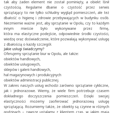
tak aby żaden element nie został pominięty, a obiekt lśnił
czystością. Regularne dbanie o czystość przez serwis
sprzątający to nie tylko schludny wygląd pomieszczeń, ale też
dbałość o higienę i zdrowie przebywających w budynku osób.
Niezmiernie ważne jest, aby sprzątanie w Opolu, czy to każdym
innym mieście było wykonywane przez firmę,
która ma elastyczne podejście, odpowiednie środki czystości,
wiedzę oraz doświadczenie, które pozwalają wykonywać usługę
z dbałością o każdy szczegół.
Jakie usługi świadczymy?
Oferujemy sprzątanie biur w Opolu, ale także:
obiektów handlowych,
obiektów usługowych,
sklepów i galerii handlowych,
hal magazynowych i produkcyjnych
obiektów administracji publicznej.
W zakres naszych usług wchodzi zarówno sprzątanie cykliczne,
jak i jednorazowe. Wiemy, że wiele firm potrzebuje czasem
dokładnego doczyszczenia pomieszczeń. Dzięki swojej
elastyczności możemy zaoferować jednorazową usługę
sprzątającą. Rozumiemy także, że obiekty są czynne w różnych
godzinach – zawsze ustalamy z klientem czas, w jakim mają