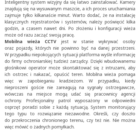
Inteligentny system wizyjny da się łatwo zainstalować. Kamery
znajdują się na wysuwanym maszcie, a ich proces uruchamiania
zajmuje tylko kilkanaście minut. Warto dodać, że na instalację
klasycznych rejestratorów i systemów, należy poświęcić kilka
godzin, a czasem nawet dni. Po złożeniu i konfiguracji wieża
może od razu zacząć swoją pracę.
Mobilna wieża CCTV
jest w stanie wykrywać osoby
oraz pojazdy, których nie powinno być na danej przestrzeni.
W przypadku niepokojących sytuacji platforma wyśle informację
do firmy ochroniarskiej tudzież zarządcy. Dzięki wbudowanemu
głośnikowi operator może skontaktować się z intruzami, aby
ich ostrzec i nakazać, opuścić teren. Mobilna wieża pomaga
więc w zapobieganiu kradzieżom. W przypadku, kiedy
nieproszeni goście nie zareagują na sygnały ostrzegawcze,
wówczas na miejsce mogą udać się pracownicy agencji
ochrony. Profesjonalny patrol wyposażony w odpowiedni
osprzęt poradzi sobie z każdą sytuacją. System monitorujący
tego typu to rozwiązanie niezawodne. Określi, czy doszło
do przekroczenia chronionego terenu, czy też nie. Nie można
więc mówić o żadnych pomyłkach.