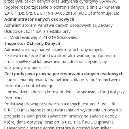
przepływu takich danych oraz uchylenia dyrektywy 95/46/WE
(ogólne rozporządzenie o ochronie danych) z dnia 27 kwietnia
2016 r. (Dz. Urz. UE L 119 z 04.05.2016) (RODO) informuję, że:
Administrator danych osobowych
Administratorem Państwa danych osobowych są Zakłady
Usługowe „EZT” S.A. z siedzibą przy
ul. Modrzewiowej 7, 41-219 Sosnowiec.
Inspektor Ochrony Danych
Administrator wyznaczył inspektora ochrony danych
z którym możecie Państwo skontaktować się pod adresem
email:
iod@ezt.pl
lub pisemnie na adres naszej siedziby
wskazanym w punkcie 1.
Cel i podstawa prawna przetwarzania danych osobowych:
– udzielenia odpowiedzi na pytanie zadane za pośrednictwem
formularza kontaktowego,
– prowadzenia dalszej korespondencji w sprawie, której dotyczy
formularz.
Podstawą prawną przetwarzania danych jest art. 6 ust. 1 lit.
b RODO (niezbędność przetwarzania do wykonania umowy lub
podjęcia działań przed zawarciem umowy na żądanie osoby,
której dane dotyczą) oraz art. 6 ust. 1 lit. f RODO (prawnie
uzasadniony interes administratora w postaci komunikacji