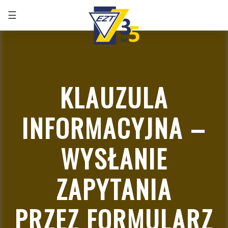
☰
+48 32 291 75 86
KLAUZULA
INFORMACYJNA –
WYSŁANIE
ZAPYTANIA
PRZEZ FORMULARZ