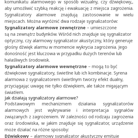
komunikatu alarmowego w sposób wizualny, czy dźwiękowy,,
aby umożliwić szybką reakcję i ewakuację z miejsca zagrożenia.
Sygnalizatory alarmowe znajdują zastosowanie w wielu
miejscach. Można wyróżnić dwa rodzaje sygnalizatorów:
Sygnalizatory alarmowe zewnętrzne
– umieszczone
są na zewnątrz budynków. Wśród nich znajduje się sygnalizator
optyczny, czy alarmowy sygnalizator akustyczny, który generuje
głośny dźwięk alarmu w momencie wykrycia zagrożenia. Jego
donośność jest kluczowa w przypadku dużych terenów lub
hałaśliwych środowisk.
Sygnalizatory alarmowe wewnętrzne
– mogą to być
dźwiękowe sygnalizatory, świetlne lub ich kombinacje. Syrena
alarmowa z sygnalizatorem świetlnym tworzy efekt dualny,
przyciągając uwagę nie tylko dźwiękiem, ale także migającym
światłem.
Jak działają sygnalizatory alarmowe?
Podstawowym mechanizmem działania sygnalizatorów
alarmowych jest wykrywanie i interpretacja sygnałów
związanych z zagrożeniem. W zależności od rodzaju zagrożenia
oraz środowiska, w jakim znajduje się sygnalizator, urządzenie
może działać na różne sposoby:
Dźwiękowy
– alarmowy sygnalizator akustyczny emituje