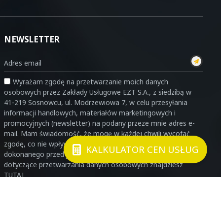
NEWSLETTER
Wyrażam zgodę na przetwarzanie moich danych
osobowych przez Zakłady Usługowe EZT S.A., z siedzibą w
41-219 Sosnowcu, ul. Modrzewiowa 7, w celu przesyłania
informacji handlowych, materiałów marketingowych i
promocyjnych (newsletter) na podany przeze mnie adres e-
mail. Mam świadomość, że mogę w każdej chwili wycofać
zgodę, co nie wpływa na zgodność z prawem przetwarzania
KALKULATOR CEN USŁUG
dokonanego przed jej wycofaniem. Szczegółowe informacje
dotyczące przetwarzania danych osobowych znajdziesz
TUTAJ