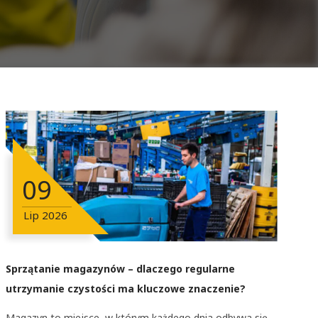
09
Lip
2026
Sprzątanie magazynów – dlaczego regularne
utrzymanie czystości ma kluczowe znaczenie?
Magazyn to miejsce, w którym każdego dnia odbywa się