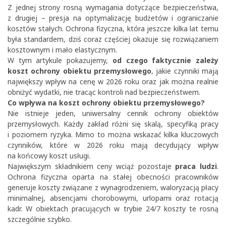
Z jednej strony rosną wymagania dotyczące bezpieczeństwa,
z drugiej – presja na optymalizację budżetów i ograniczanie
kosztów stałych. Ochrona fizyczna, która jeszcze kilka lat temu
była standardem, dziś coraz częściej okazuje się rozwiązaniem
kosztownym i mało elastycznym.
W tym artykule pokazujemy,
od czego faktycznie zależy
koszt ochrony obiektu przemysłowego
, jakie czynniki mają
największy wpływ na cenę w 2026 roku oraz jak można realnie
obniżyć wydatki, nie tracąc kontroli nad bezpieczeństwem.
Co wpływa na koszt ochrony obiektu przemysłowego?
Nie istnieje jeden, uniwersalny cennik ochrony obiektów
przemysłowych. Każdy zakład różni się skalą, specyfiką pracy
i poziomem ryzyka. Mimo to można wskazać kilka kluczowych
czynników, które w 2026 roku mają decydujący wpływ
na końcowy koszt usługi.
Największym składnikiem ceny wciąż pozostaje
praca ludzi
.
Ochrona fizyczna
oparta na stałej obecności pracowników
generuje koszty związane z wynagrodzeniem, waloryzacją płacy
minimalnej, absencjami chorobowymi, urlopami oraz rotacją
kadr. W obiektach pracujących w trybie 24/7 koszty te rosną
szczególnie szybko.