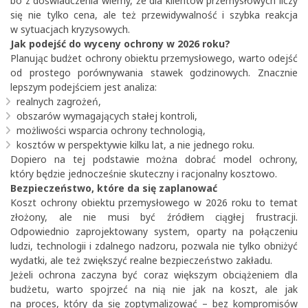
bo z doświadczenia wiemy, że dla klientów przemysłowych liczy
się nie tylko cena, ale też przewidywalność i szybka reakcja
w sytuacjach kryzysowych.
Jak podejść do wyceny ochrony w 2026 roku?
Planując budżet ochrony obiektu przemysłowego, warto odejść
od prostego porównywania stawek godzinowych. Znacznie
lepszym podejściem jest analiza:
realnych zagrożeń,
obszarów wymagających stałej kontroli,
możliwości wsparcia ochrony technologią,
kosztów w perspektywie kilku lat, a nie jednego roku.
Dopiero na tej podstawie można dobrać model ochrony,
który będzie jednocześnie skuteczny i racjonalny kosztowo.
Bezpieczeństwo, które da się zaplanować
Koszt ochrony obiektu przemysłowego w 2026 roku to temat
złożony, ale nie musi być źródłem ciągłej frustracji.
Odpowiednio zaprojektowany system, oparty na połączeniu
ludzi, technologii i zdalnego nadzoru, pozwala nie tylko obniżyć
wydatki, ale też zwiększyć realne bezpieczeństwo zakładu.
Jeżeli ochrona zaczyna być coraz większym obciążeniem dla
budżetu, warto spojrzeć na nią nie jak na koszt, ale jak
na proces, który da się zoptymalizować – bez kompromisów