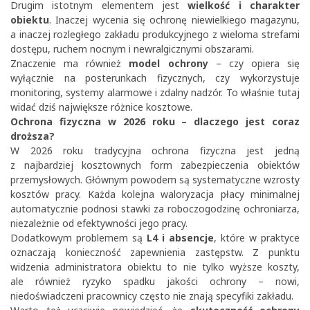
Drugim istotnym elementem jest
wielkość i charakter
obiektu
. Inaczej wycenia się ochronę niewielkiego magazynu,
a inaczej rozległego zakładu produkcyjnego z wieloma strefami
dostępu, ruchem nocnym i newralgicznymi obszarami.
Znaczenie ma również
model ochrony
– czy opiera się
wyłącznie na posterunkach fizycznych, czy wykorzystuje
monitoring, systemy alarmowe i zdalny nadzór. To właśnie tutaj
widać dziś największe różnice kosztowe.
Ochrona fizyczna w 2026 roku – dlaczego jest coraz
droższa?
W 2026 roku tradycyjna ochrona fizyczna jest jedną
z najbardziej kosztownych form zabezpieczenia obiektów
przemysłowych. Głównym powodem są systematyczne wzrosty
kosztów pracy. Każda kolejna waloryzacja płacy minimalnej
automatycznie podnosi stawki za roboczogodzinę ochroniarza,
niezależnie od efektywności jego pracy.
Dodatkowym problemem są
L4 i absencje
, które w praktyce
oznaczają konieczność zapewnienia zastępstw. Z punktu
widzenia administratora obiektu to nie tylko wyższe koszty,
ale również ryzyko spadku jakości ochrony – nowi,
niedoświadczeni pracownicy często nie znają specyfiki zakładu.