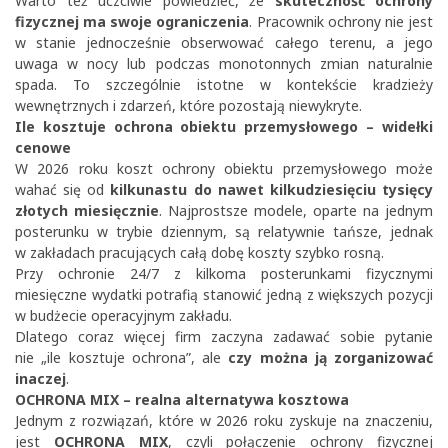
Warto też uczciwie powiedzieć, że
skuteczność ochrony
fizycznej ma swoje ograniczenia
. Pracownik ochrony nie jest
w stanie jednocześnie obserwować całego terenu, a jego
uwaga w nocy lub podczas monotonnych zmian naturalnie
spada. To szczególnie istotne w kontekście kradzieży
wewnętrznych i zdarzeń, które pozostają niewykryte.
Ile kosztuje ochrona obiektu przemysłowego – widełki
cenowe
W 2026 roku koszt ochrony obiektu przemysłowego może
wahać się od
kilkunastu do nawet kilkudziesięciu tysięcy
złotych miesięcznie
. Najprostsze modele, oparte na jednym
posterunku w trybie dziennym, są relatywnie tańsze, jednak
w zakładach pracujących całą dobę koszty szybko rosną.
Przy ochronie 24/7 z kilkoma posterunkami fizycznymi
miesięczne wydatki potrafią stanowić jedną z większych pozycji
w budżecie operacyjnym zakładu.
Dlatego coraz więcej firm zaczyna zadawać sobie pytanie
nie „ile kosztuje ochrona”, ale
czy można ją zorganizować
inaczej
.
OCHRONA MIX – realna alternatywa kosztowa
Jednym z rozwiązań, które w 2026 roku zyskuje na znaczeniu,
jest
OCHRONA MIX
, czyli połączenie ochrony fizycznej