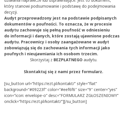
działania naprawcze lub usprawniające. Jest to dokument,
który stanowi podsumowanie i podstawę do podejmowania
decyzji.
Audyt przeprowadzony jest na podstawie podpisanych
dokumentów o poufności. To oznacza, że w procesie
audytu zachowuje się pełną poufność w odniesieniu
do informacji i danych, które zostają ujawnione podczas
audytu. Pracownicy i osoby zaangażowane w audyt
zobowiązują się do zachowania tych informacji jako
poufnych i nieujawniania ich osobom trzecim.
Skorzystaj z
BEZPŁATNEGO
audytu.
Skontaktuj się z nami przez formularz.
[su_button url=”https://ezt.pl/kontakt/” style=”flat”
background=”#09223f” color=”#eef6f6″ size=”9″ center=”yes”
icon=”icon: envelope-o” desc=”FORMULARZ ZGŁOSZENIOWY”
onclick=”https://ezt.pl/kontakt/”][/su_button]